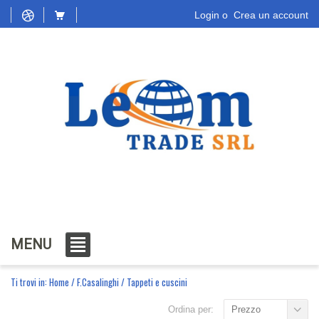
Login
o
Crea un account
MENU
Ti trovi in:
Home
/
F.Casalinghi
/
Tappeti e cuscini
Ordina per:
Prezzo