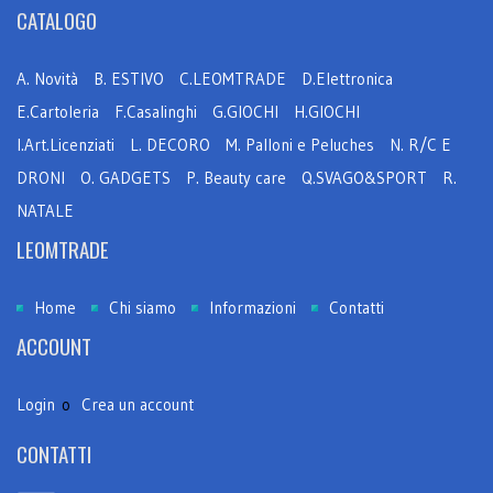
CATALOGO
A. Novità
B. ESTIVO
C.LEOMTRADE
D.Elettronica
E.Cartoleria
F.Casalinghi
G.GIOCHI
H.GIOCHI
I.Art.Licenziati
L. DECORO
M. Palloni e Peluches
N. R/C E
DRONI
O. GADGETS
P. Beauty care
Q.SVAGO&SPORT
R.
NATALE
LEOMTRADE
Home
Chi siamo
Informazioni
Contatti
ACCOUNT
Login
o
Crea un account
CONTATTI