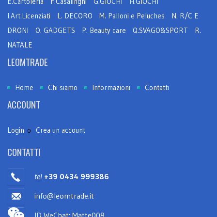
E.Cartoleria
F.Casalinghi
G.GIOCHI
H.GIOCHI
I.Art.Licenziati
L. DECORO
M. Palloni e Peluches
N. R/C E
DRONI
O. GADGETS
P. Beauty care
Q.SVAGO&SPORT
R.
NATALE
LEOMTRADE
Home
Chi siamo
Informazioni
Contatti
ACCOUNT
Login
o
Crea un account
CONTATTI
tel
+39 0434 999386
info@leomtrade.it
ID WeChat: Matte008