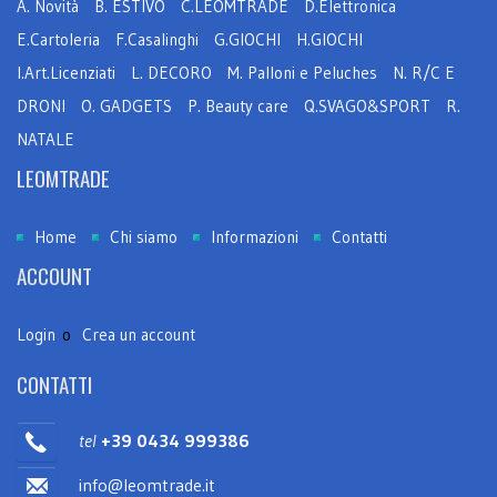
A. Novità
B. ESTIVO
C.LEOMTRADE
D.Elettronica
E.Cartoleria
F.Casalinghi
G.GIOCHI
H.GIOCHI
I.Art.Licenziati
L. DECORO
M. Palloni e Peluches
N. R/C E
DRONI
O. GADGETS
P. Beauty care
Q.SVAGO&SPORT
R.
NATALE
LEOMTRADE
Home
Chi siamo
Informazioni
Contatti
ACCOUNT
Login
o
Crea un account
CONTATTI
tel
+39 0434 999386
info@leomtrade.it