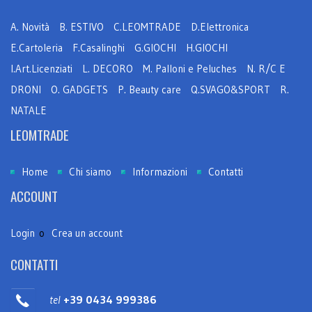
A. Novità
B. ESTIVO
C.LEOMTRADE
D.Elettronica
E.Cartoleria
F.Casalinghi
G.GIOCHI
H.GIOCHI
I.Art.Licenziati
L. DECORO
M. Palloni e Peluches
N. R/C E
DRONI
O. GADGETS
P. Beauty care
Q.SVAGO&SPORT
R.
NATALE
LEOMTRADE
Home
Chi siamo
Informazioni
Contatti
ACCOUNT
Login
o
Crea un account
CONTATTI
tel
+39 0434 999386