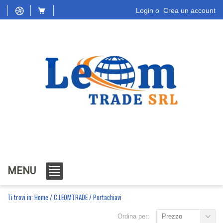
Login
o
Crea un account
MENU
Ti trovi in:
Home
/
C.LEOMTRADE
/
Portachiavi
Ordina per:
Prezzo