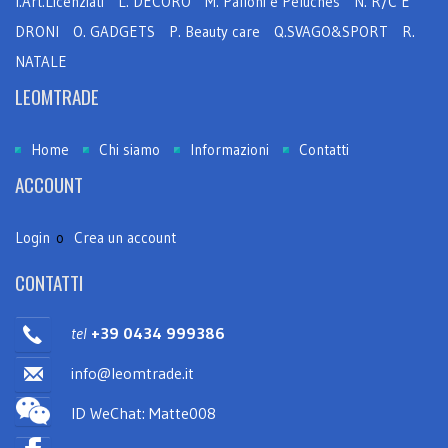
I.Art.Licenziati
L. DECORO
M. Palloni e Peluches
N. R/C E
DRONI
O. GADGETS
P. Beauty care
Q.SVAGO&SPORT
R.
NATALE
LEOMTRADE
Home
Chi siamo
Informazioni
Contatti
ACCOUNT
Login
o
Crea un account
CONTATTI
tel
+39 0434 999386
info@leomtrade.it
ID WeChat: Matte008