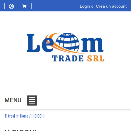
Login
o
Crea un account
MENU
Ti trovi in:
Home
/
H.GIOCHI