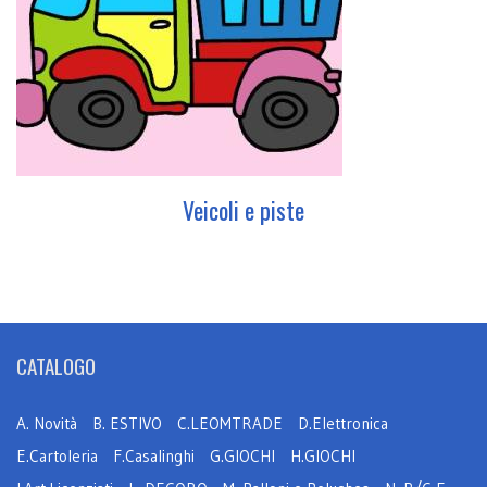
Veicoli e piste
CATALOGO
A. Novità
B. ESTIVO
C.LEOMTRADE
D.Elettronica
E.Cartoleria
F.Casalinghi
G.GIOCHI
H.GIOCHI