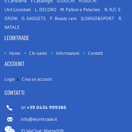
E.Cartoleria
F.Casalinghi
G.GIOCHI
H.GIOCHI
I.Art.Licenziati
L. DECORO
M. Palloni e Peluches
N. R/C E
DRONI
O. GADGETS
P. Beauty care
Q.SVAGO&SPORT
R.
NATALE
LEOMTRADE
Home
Chi siamo
Informazioni
Contatti
ACCOUNT
Login
o
Crea un account
CONTATTI
tel
+39 0434 999386
info@leomtrade.it
ID WeChat: Matte008