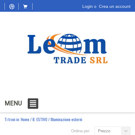
Login
o
Crea un account
MENU
Ti trovi in:
Home
/
B. ESTIVO
/
Illuminazione esterni
Ordina per:
Prezzo