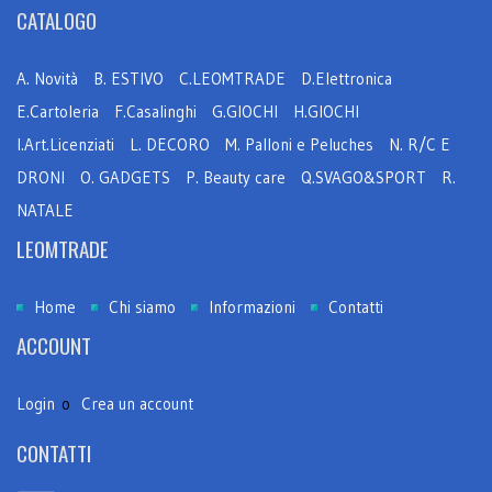
CATALOGO
A. Novità
B. ESTIVO
C.LEOMTRADE
D.Elettronica
E.Cartoleria
F.Casalinghi
G.GIOCHI
H.GIOCHI
I.Art.Licenziati
L. DECORO
M. Palloni e Peluches
N. R/C E
DRONI
O. GADGETS
P. Beauty care
Q.SVAGO&SPORT
R.
NATALE
LEOMTRADE
Home
Chi siamo
Informazioni
Contatti
ACCOUNT
Login
o
Crea un account
CONTATTI