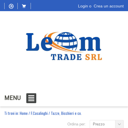
Login
o
Crea un account
MENU
Ti trovi in:
Home
/
F.Casalinghi
/
Tazze, Bicchieri e co.
Ordina per:
Prezzo