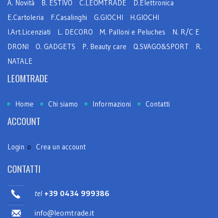
A. Novità
B. ESTIVO
C.LEOMTRADE
D.Elettronica
E.Cartoleria
F.Casalinghi
G.GIOCHI
H.GIOCHI
I.Art.Licenziati
L. DECORO
M. Palloni e Peluches
N. R/C E
DRONI
O. GADGETS
P. Beauty care
Q.SVAGO&SPORT
R.
NATALE
LEOMTRADE
Home
Chi siamo
Informazioni
Contatti
ACCOUNT
Login
o
Crea un account
CONTATTI
tel
+39 0434 999386
info@leomtrade.it