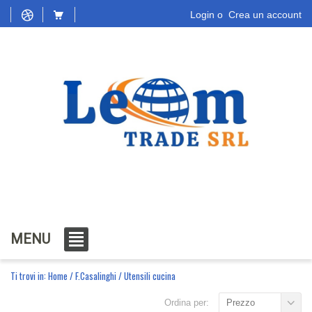
Login
o
Crea un account
MENU
Ti trovi in:
Home
/
F.Casalinghi
/
Utensili cucina
Ordina per:
Prezzo