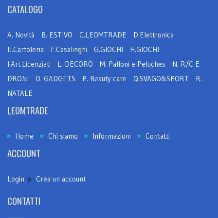
CATALOGO
A. Novità
B. ESTIVO
C.LEOMTRADE
D.Elettronica
E.Cartoleria
F.Casalinghi
G.GIOCHI
H.GIOCHI
I.Art.Licenziati
L. DECORO
M. Palloni e Peluches
N. R/C E
DRONI
O. GADGETS
P. Beauty care
Q.SVAGO&SPORT
R.
NATALE
LEOMTRADE
Home
Chi siamo
Informazioni
Contatti
ACCOUNT
Login
o
Crea un account
CONTATTI