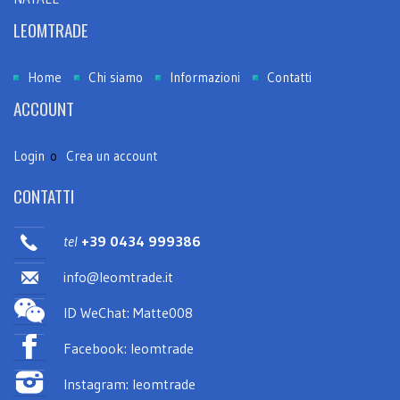
LEOMTRADE
Home
Chi siamo
Informazioni
Contatti
ACCOUNT
Login
o
Crea un account
CONTATTI
tel
+39 0434 999386
info@leomtrade.it
ID WeChat: Matte008
Facebook: leomtrade
Instagram: leomtrade