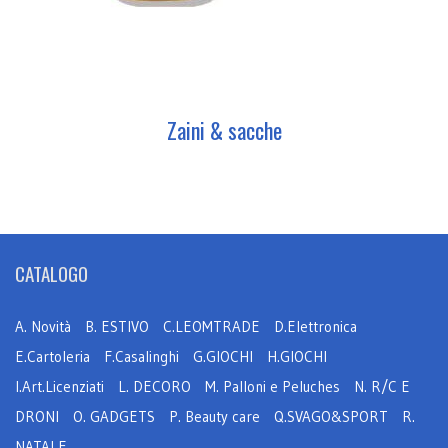
Zaini & sacche
CATALOGO
A. Novità
B. ESTIVO
C.LEOMTRADE
D.Elettronica
E.Cartoleria
F.Casalinghi
G.GIOCHI
H.GIOCHI
I.Art.Licenziati
L. DECORO
M. Palloni e Peluches
N. R/C E
DRONI
O. GADGETS
P. Beauty care
Q.SVAGO&SPORT
R.
NATALE